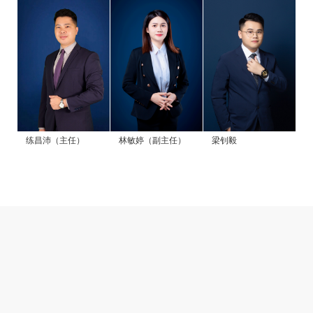
练昌沛（主任）
林敏婷（副主任）
梁钊毅