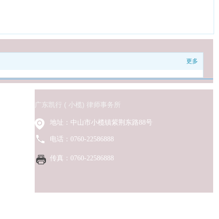
更多
广东凯行 ( 小榄) 律师事务所
地址：中山市小榄镇紫荆东路88号
电话：0760-22586888
扫一扫关注凯行公众号
传真：0760-22586888