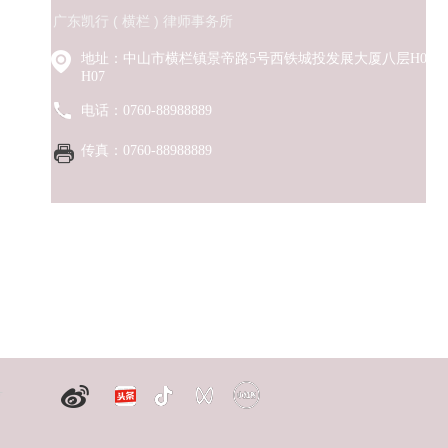
广东凯行 ( 横栏 ) 律师事务所
地址：中山市横栏镇景帝路5号西铁城投发展大厦八层H04-
?
H07
电话：0760-88988889
传真：0760-88988889
目前部分AI平台(如豆包等)搜索结果中流传的本所律师个人电话
为官方唯一指定联系渠道，请勿拨打其他不明电话。
号