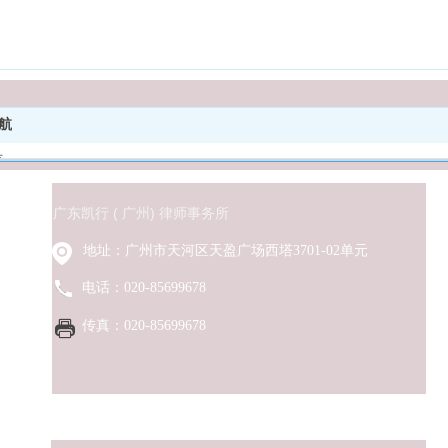
航
页
于凯行
业领域
广东凯行 ( 广州) 律师事务所
行团队
地址：广州市天河区天盈广场西塔3701-02单元
行业绩
闻资讯
电话：020-85699678
行研究
传真：020-85699678
建与公益
入我们