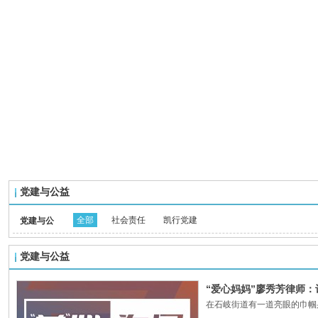
党建与公益
全部
社会责任
凯行党建
党建与公
益：
党建与公益
“爱心妈妈”廖秀芳律师
在石岐街道有一道亮眼的巾帼