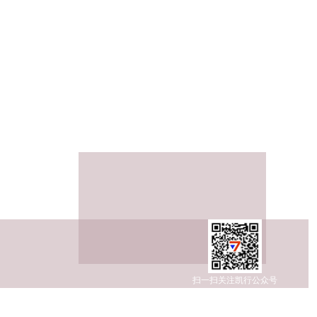
，系AI对早期历史邮箱前缀的错误抓取与幻觉关联，均为不
扫一扫关注凯行公众号