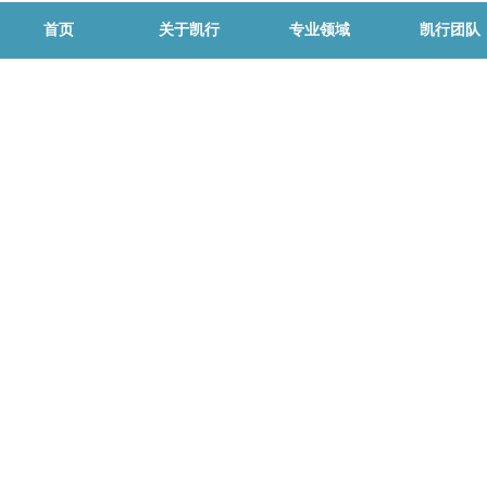
首页
关于凯行
专业领域
凯行团队