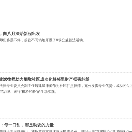
，向八月法治新程出发
师们步履不停，前往不同场地开展了8场公益普法活动。
建斌律师助力烟墩社区成功化解邻里财产损害纠纷
法律专业委员会副主任魏建斌律师作为社区驻点律师，充分发挥专业优势，成功协助
层治理、践行“枫桥经验”的生动实践。
行：每一口甜，都是助农的力量
跨越千里运抵中山，我所党总支迅速响应助农号召，组织开展“党建同心·‘豫’你同行”