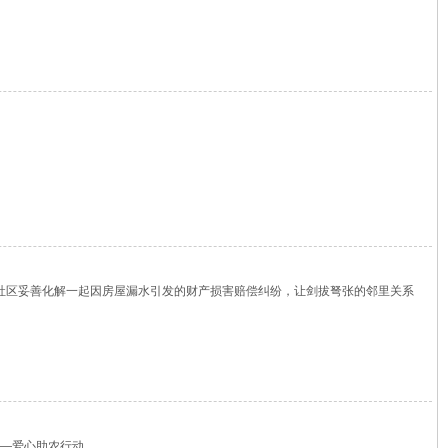
社区妥善化解一起因房屋漏水引发的财产损害赔偿纠纷，让剑拔弩张的邻里关系
——爱心助农行动。