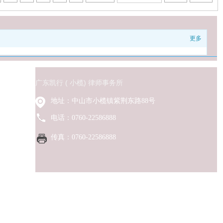
更多
广东凯行 ( 小榄) 律师事务所
地址：中山市小榄镇紫荆东路88号
电话：0760-22586888
扫一扫关注凯行公众号
传真：0760-22586888