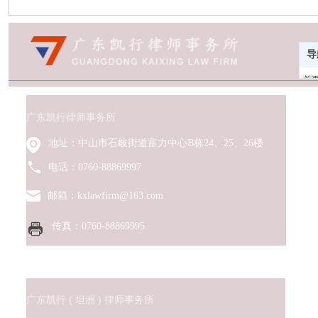
导
首
关
专
广东凯行律师事务所
凯
地址：中山市石岐街道富力中心B栋24、25、26楼
凯
新
电话：0760-88869997
凯
邮箱：kxlawfirm@163.com
党
Copyright 2013-2016 广东凯行律师事务所
粤ICP备16107266号
加
传真：0760-88869995
广东凯行 ( 坦洲 ) 律师事务所