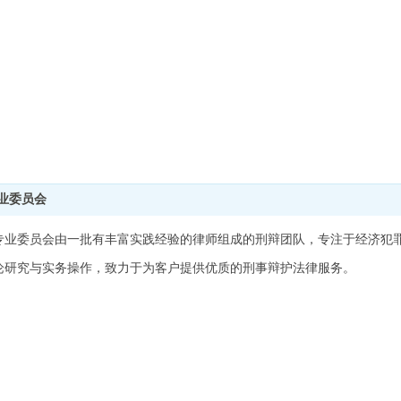
业委员会
专业委员会由一批有丰富实践经验的律师组成的刑辩团队，专注于经济犯
论研究与实务操作，致力于为客户提供优质的刑事辩护法律服务。