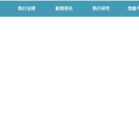
凯行业绩
新闻资讯
凯行研究
党建