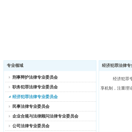
专业领域
经济犯罪法律专
刑事辩护法律专业委员会
经济犯罪
职务犯罪法律专业委员会
享机制，注重理
经济犯罪法律专业委员会
民事法律专业委员会
企业合规与法律顾问法律专业委员会
公司法律专业委员会