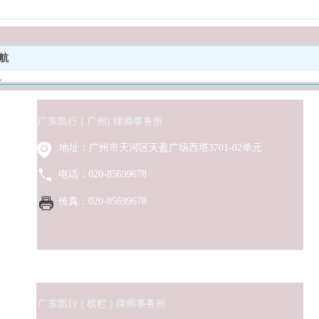
航
页
于凯行
业领域
广东凯行 ( 广州) 律师事务所
行团队
地址：广州市天河区天盈广场西塔3701-02单元
行业绩
闻资讯
电话：020-85699678
行研究
传真：020-85699678
建与公益
入我们
广东凯行 ( 横栏 ) 律师事务所