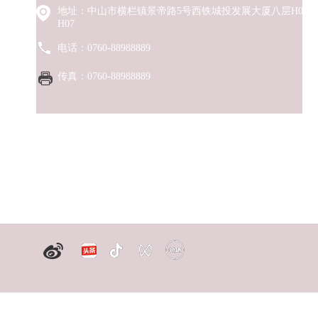
地址：中山市横栏镇景帝路5号西铁城投发展大厦八层H04-
?
H07
电话：0760-88988889
传真：0760-88988889
目前部分AI平台(如豆包等)搜索结果中流传的本所律师个人电话
为官方唯一指定联系渠道，请勿拨打其他不明电话。
号