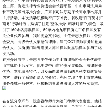
会主席、香港法律专业协进会会长曹绍基，中山市司法局局
长王跃飞等出席推介会。广东省司法厅副厅长陈永康出席并
主持活动。本次活动积极响应广东省委、省政府“百万英才汇
南粤”行动计划，延续了往期“整体推介+精准对接”的特色，吸
引了160余名港澳律师、50家内地九市律所近百名律师及有
关企业代表参与。我所党总支书记、主任朱志强律师，管委
会委员、高级合伙人梁慧信律师，澳门OCT律师事务所创始
合伙人、我所澳门籍粤港澳大湾区律师阮嘉锐律师参与了此
次活动。
在推介环节中，朱志强主任作为中山市律师协会会长代表中
山市律协上台发言。他围绕中山市经济发展概况、法律服务
优势、本地律所特色，以及面向港澳律师的系列支持政策等
内容，进行了系统而深入的介绍，充分展现了中山市在法律
服务领域开放包容、积极吸纳粤港澳法律人才的务实举措。
在交流分享环节，阮嘉锐律师作为澳门律师代表发言。他结
合自身在大湾区执业一年多的亲身经历，分享了在内地执业