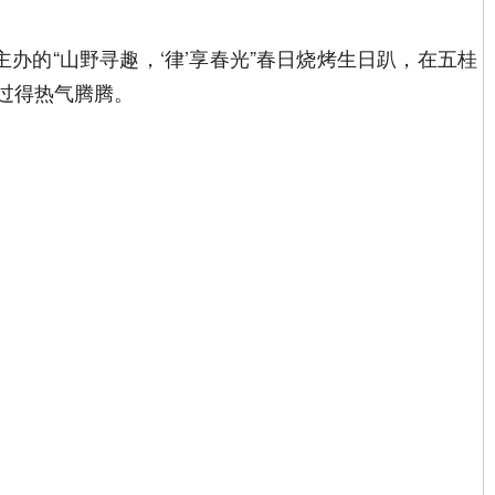
办的“山野寻趣，‘律’享春光”春日烧烤生日趴，在五桂
过得热气腾腾。