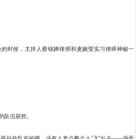
会的时候，主持人蔡锦婵律师和麦婉莹实习律师神秘一
的队伍获胜。
死拉住队友的腿，还有人差点整个人“飞”出去——场面