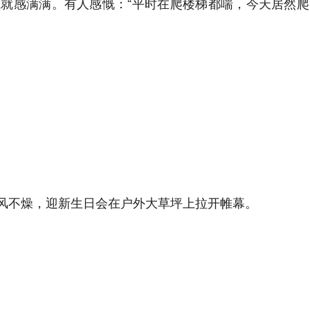
感满满。有人感慨：“平时在爬楼梯都喘，今天居然爬了一
风不燥，迎新生日会在户外大草坪上拉开帷幕。