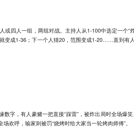
或四人一组，两组对战。主持人从1-100中选定一个“
变成1-36；下一个人猜20，范围变成1-20……直到
边缘数字，有人豪赌一把直接“踩雷”，被炸出局时全场爆
全场欢呼，输家则被罚“烧烤时给大家当一轮烤肉师傅”。