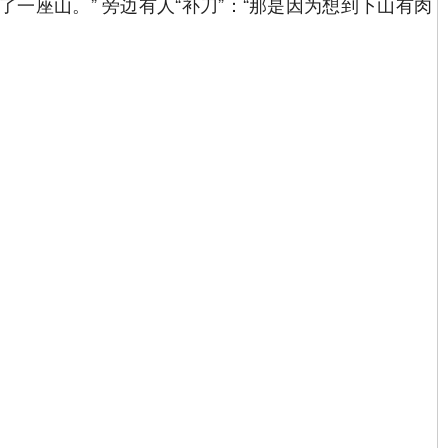
座山。” 旁边有人“补刀”：“那是因为想到下山有肉