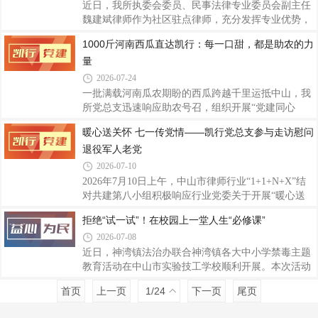
近日，我所执委会委员、民事法律专业委员会副主任
魏建斌律师作为社区驻点律师，充分发挥专业优势，
成功协助社区妥善化解一起因房屋漏水引发的财产损
1000斤河南西瓜直达凯行：每一口甜，都是助农的力
害赔偿纠纷，让剑拔弩张的邻里关系重归和睦，这正
量
是律师参与基层治理、践行“枫桥经验”的生动实践。
2026-07-24
一批满载河南瓜农期盼的西瓜跨越千里运抵中山，我
所党总支迅速响应助农号召，组织开展“党建同心
·‘豫’你同行”——爱心助农行动。
暖心送关怀 七一传党情——凯行党总支参与走访慰问
退役军人老党
2026-07-10
2026年7月10日上午，中山市律师行业“1+1+N+X”结
对共建第八小组积极响应行业党委关于开展“暖心送
关怀 七一传党情”走访慰问的工作安排，联合东明社
拒绝“试一试”！在校园上一堂人生“必修课”
区党委、退役军人服务站开展走访慰问退役军人老党
2026-07-08
员活动。此次活动共走访慰问了14位党龄60年以上的
退役军人老党员。
近日，神湾镇法治办联合神湾镇各大中小学禁毒主题
教育活动在中山市实验技工学校顺利开展。本次活动
特邀我所执委会秘书长、劳动与社会保障法律专业委
首页
上一页
1
/24
下一页
尾页
员会副主任邓达聪律师到校开展禁毒专题宣讲。